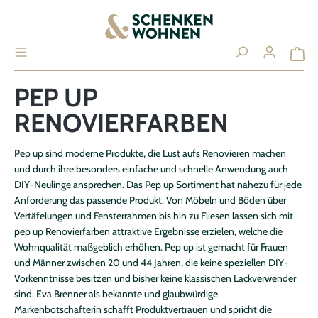
alt springen
PEP UP
RENOVIERFARBEN
Ihr Konto
ANMELDEN / REGISTRIEREN
Pep up sind moderne Produkte, die Lust aufs Renovieren machen
und durch ihre besonders einfache und schnelle Anwendung auch
DIY-Neulinge ansprechen. Das Pep up Sortiment hat nahezu für jede
Anforderung das passende Produkt. Von Möbeln und Böden über
Vertäfelungen und Fensterrahmen bis hin zu Fliesen lassen sich mit
Übersicht
pep up Renovierfarben attraktive Ergebnisse erzielen, welche die
Persönliches Profil
Wohnqualität maßgeblich erhöhen. Pep up ist gemacht für Frauen
und Männer zwischen 20 und 44 Jahren, die keine speziellen DIY-
Adressen
Vorkenntnisse besitzen und bisher keine klassischen Lackverwender
Zahlungsarten
sind. Eva Brenner als bekannte und glaubwürdige
Markenbotschafterin schafft Produktvertrauen und spricht die
Bestellungen