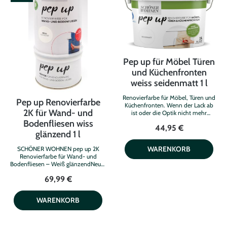
Pep up für Möbel Türen
und Küchenfronten
weiss seidenmatt 1 l
Renovierfarbe für Möbel, Türen und
Pep up Renovierfarbe
Küchenfronten. Wenn der Lack ab
2K für Wand- und
ist oder die Optik nicht mehr
zeitgemäß, kommt pep up
Bodenfliesen wiss
44,95 €
Renovierfarbe für Möbel, Türen und
glänzend 1 l
Küchenfronten ins Spiel. Das
Besondere an diesem Produkt: .
WARENKORB
SCHÖNER WOHNEN pep up 2K
keine zusätzliche Grundierung
Renovierfarbe für Wand- und
notwendig . stoß- und kratzfest für
Bodenfliesen – Weiß glänzendNeuer
langlebige Anstriche . geeignet für
Fliesen-Look ganz ohne aufwendige
Holz, Melaminharzplatten und
69,99 €
Komplettsanierung: Mit der
sogar für Badmöbel im
SCHÖNER WOHNEN pep up
Innenbereich. Pep up ist
Renovierfarbe verleihst du alten
wasserbasiert und leicht zu
WARENKORB
Wand- und Bodenfliesen schnell
verarbeiten. Nicht für Arbeitsplatten
eine moderne, glänzend weiße
geeignet. Farbe: Weiß seidenmatt
Oberfläche. Ideal für die
Inhalt: 1 l
unkomplizierte Verschönerung von