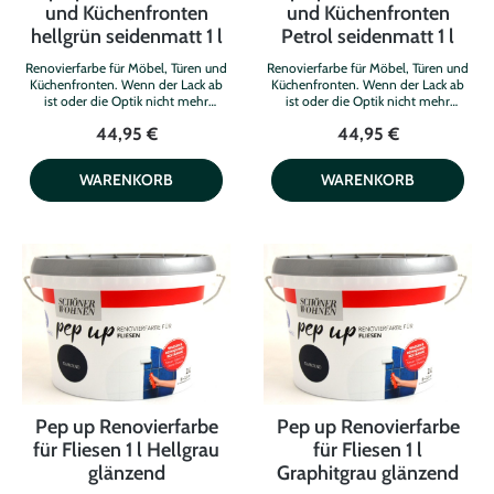
und Küchenfronten
und Küchenfronten
hellgrün seidenmatt 1 l
Petrol seidenmatt 1 l
Renovierfarbe für Möbel, Türen und
Renovierfarbe für Möbel, Türen und
Küchenfronten. Wenn der Lack ab
Küchenfronten. Wenn der Lack ab
ist oder die Optik nicht mehr
ist oder die Optik nicht mehr
zeitgemäß, kommt pep up
zeitgemäß, kommt pep up
44,95 €
44,95 €
Renovierfarbe für Möbel, Türen und
Renovierfarbe für Möbel, Türen und
Küchenfronten ins Spiel. Das
Küchenfronten ins Spiel. Das
Besondere an diesem Produkt: .
Besondere an diesem Produkt: .
WARENKORB
WARENKORB
keine zusätzliche Grundierung
keine zusätzliche Grundierung
notwendig . stoß- und kratzfest für
notwendig . stoß- und kratzfest für
langlebige Anstriche . geeignet für
langlebige Anstriche . geeignet für
Holz, Melaminharzplatten und
Holz, Melaminharzplatten und
sogar für Badmöbel im
sogar für Badmöbel im
Innenbereich. Pep up ist
Innenbereich. Pep up ist
wasserbasiert und leicht zu
wasserbasiert und leicht zu
verarbeiten. Nicht für Arbeitsplatten
verarbeiten. Nicht für Arbeitsplatten
geeignet. Farbe: hellgrün seidenmatt
geeignet. Farbe: Petrol seidenmatt
Inhalt: 1 l
Inhalt: 1 l
Pep up Renovierfarbe
Pep up Renovierfarbe
für Fliesen 1 l Hellgrau
für Fliesen 1 l
glänzend
Graphitgrau glänzend