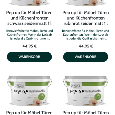
Pep up für Möbel Türen
Pep up für Möbel Türen
und Küchenfronten
und Küchenfronten
schwarz seidenmatt 1 l
rubinrot seidenmatt 1 l
Renovierfarbe für Möbel, Türen und
Renovierfarbe für Möbel, Türen und
Küchenfronten. Wenn der Lack ab
Küchenfronten. Wenn der Lack ab
ist oder die Optik nicht mehr
ist oder die Optik nicht mehr
zeitgemäß, kommt pep up
zeitgemäß, kommt pep up
44,95 €
44,95 €
Renovierfarbe für Möbel, Türen und
Renovierfarbe für Möbel, Türen und
Küchenfronten ins Spiel. Das
Küchenfronten ins Spiel. Das
Besondere an diesem Produkt: .
Besondere an diesem Produkt: .
WARENKORB
WARENKORB
keine zusätzliche Grundierung
keine zusätzliche Grundierung
notwendig . stoß- und kratzfest für
notwendig . stoß- und kratzfest für
langlebige Anstriche . geeignet für
langlebige Anstriche . geeignet für
Holz, Melaminharzplatten und
Holz, Melaminharzplatten und
sogar für Badmöbel im
sogar für Badmöbel im
Innenbereich. Pep up ist
Innenbereich. Pep up ist
wasserbasiert und leicht zu
wasserbasiert und leicht zu
verarbeiten. Nicht für Arbeitsplatten
verarbeiten. Nicht für Arbeitsplatten
geeignet. Farbe: schwarz seidenmatt
geeignet. Farbe: rubinrot seidenmatt
Inhalt: 1 l
Inhalt: 1 l
Pep up für Möbel Türen
Pep up für Möbel Türen