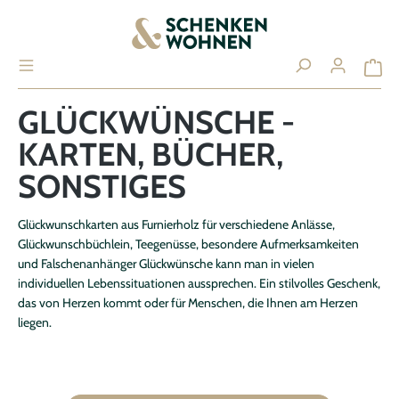
alt springen
GLÜCKWÜNSCHE -
KARTEN, BÜCHER,
Ihr Konto
SONSTIGES
ANMELDEN / REGISTRIEREN
Glückwunschkarten aus Furnierholz für verschiedene Anlässe,
Glückwunschbüchlein, Teegenüsse, besondere Aufmerksamkeiten
und Falschenanhänger Glückwünsche kann man in vielen
Übersicht
individuellen Lebenssituationen aussprechen. Ein stilvolles Geschenk,
das von Herzen kommt oder für Menschen, die Ihnen am Herzen
Persönliches Profil
liegen.
Adressen
Zahlungsarten
Bestellungen