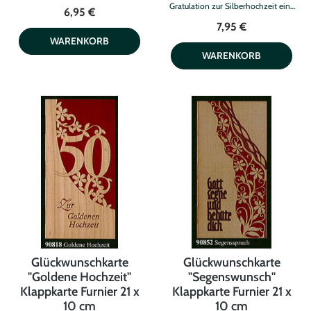
Klarsichtumschlag
Gratulation zur Silberhochzeit eine
6,95 €
besondere, natürliche Eleganz. Die
7,95 €
Karte im Format 100 x 210 mm wird
durch einen farbigen Einlegebogen
WARENKORB
ergänzt, der ausreichend Platz für
WARENKORB
persönliche Worte bietet. Ein
transparenter Klarsichtumschlag
schützt die Karte stilvoll und sorgt
für eine edle Präsentation. Durch die
Kombination aus natürlichem
Holzfurnier und modernem Design
entsteht eine außergewöhnliche
Glückwunschkarte mit Charakter.
Ideal für persönliche Grüße zur
Silberhochzeit, die in Erinnerung
bleiben.
Glückwunschkarte
Glückwunschkarte
"Goldene Hochzeit"
"Segenswunsch"
Klappkarte Furnier 21 x
Klappkarte Furnier 21 x
10 cm
10 cm