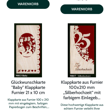
16 × 13 × 5 cm (H × B × T) Timer-
WARENKORB
Funktion: 6 Std. an / 18 Std. aus
WARENKORB
Stromversorgung: 2 × AA 1,5 V
Batterien (nicht enthalten)
Platzierung: Zum Hinstellen oder
Aufhängen Verpackung: Lieferung in
dekorativer Geschenkbox WEEE-Nr.:
DE33750275
Glückwunschkarte
Klappkarte aus Furnier
"Baby" Klappkarte
100x210 mm
Furnier 21 x 10 cm
„Silberhochzeit“ mit
farbigem Einlegeb...
Klappkarte aus Furnier 100 x 210
mm mit eingelegtem, farbigen
Diese hochwertige Klappkarte aus
Papierbogen zum Beschriften,
echtem Furnier verleiht Ihrer