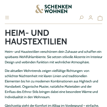
alt springen
HEIM- UND
HAUSTEXTILIEN
Ihr Konto
ANMELDEN / REGISTRIEREN
Heim- und Haustextilien verschönern dein Zuhause und schaffen ein
spürbares Wohlfühlambiente. Sie setzen stilvolle Akzente im Interieur
Design und verbinden Funktion mit wohnlicher Atmosphäre.
Die aktuellen Wohntrends zeigen vielfältige Richtungen: von
Übersicht
schlichter Nüchternheit mit klaren Linien und traditionellen
Elementen bis hin zu modernen Kombinationen aus Hightech und
Persönliches Profil
Handarbeit. Organische Muster, natürliche Materialien und der
Adressen
Einfluss des Ethno-Stils bringen dabei eine besondere Wärme und
Individualität in den Wohnraum.
Zahlungsarten
Bestellungen
Gleichzeitig steht der Komfort im Alltag im Vordergrund – einfache,