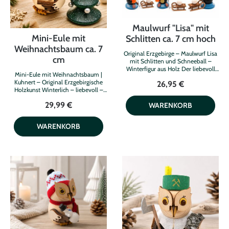
Maulwurf "Lisa" mit
Mini-Eule mit
Schlitten ca. 7 cm hoch
Weihnachtsbaum ca. 7
Original Erzgebirge – Maulwurf Lisa
cm
mit Schlitten und Schneeball –
Winterfigur aus Holz Der liebevoll
Mini-Eule mit Weihnachtsbaum |
gestaltete Maulwurf Lisa mit
Kuhnert – Original Erzgebirgische
26,95 €
Schlitten bringt winterliche
Holzkunst Winterlich – liebevoll –
Stimmung und erzgebirgische
mit ganz besonderem Charme!
Handwerkskunst in Ihr Zuhause.
29,99 €
WARENKORB
Diese bezaubernde Mini-Eule mit
Warm eingepackt mit einer grünen
Weihnachtsbaum aus dem Hause
Mütze und einem leuchtend
Kuhnert bringt die Magie der
orangefarbenen Schal zieht Lisa
WARENKORB
Weihnachtszeit direkt in Ihr
einen filigranen Holzschlitten, auf
Zuhause. Warm eingepackt mit einer
dem ein großer Schneeball liegt –
farbenfrohen Strickmütze und
bereit für jede Menge Winterspaß.
einem kuscheligen Schal präsentiert
Die detailreiche Holzfigur wird in
sie stolz ihren festlich geschmückten
traditioneller Handarbeit im
Tannenbaum. Die liebevollen
Erzgebirge gefertigt und begeistert
Details und die fröhliche
mit ihrer hochwertigen
Ausstrahlung machen diese kleine
Verarbeitung, den liebevoll
Eule zu einem besonderen Blickfang
bemalten Details und ihrem
auf Fensterbank, Regal oder
fröhlichen Ausdruck. Ob als
Weihnachtstisch. Gefertigt in
winterliche Dekoration,
traditioneller erzgebirgischer
Sammlerstück oder Geschenk –
Handwerkskunst, steht die Mini-Eule
dieser Maulwurf sorgt garantiert für
für höchste Qualität, Nachhaltigkeit