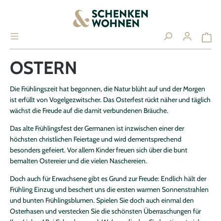
alt springen
OSTERN
Ihr Konto
Die Frühlingszeit hat begonnen, die Natur blüht auf und der Morgen
ist erfüllt von Vogelgezwitscher. Das Osterfest rückt näher und täglich
ANMELDEN / REGISTRIEREN
wächst die Freude auf die damit verbundenen Bräuche.
Das alte Frühlingsfest der Germanen ist inzwischen einer der
höchsten christlichen Feiertage und wird dementsprechend
besonders gefeiert. Vor allem Kinder freuen sich über die bunt
Übersicht
bemalten Ostereier und die vielen Naschereien.
Persönliches Profil
Doch auch für Erwachsene gibt es Grund zur Freude: Endlich hält der
Adressen
Frühling Einzug und beschert uns die ersten warmen Sonnenstrahlen
und bunten Frühlingsblumen. Spielen Sie doch auch einmal den
Zahlungsarten
Osterhasen und verstecken Sie die schönsten Überraschungen für
Bestellungen