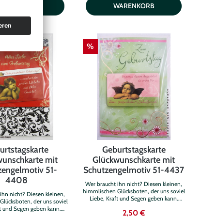
WARENKORB
WARENKORB
individuellen Verwendung.
Spruch, zur individuellen Verwendung.
bst besitzt keinen Innentext
Die Karte selbst besitzt keinen Innentext
und ist ca.11,5 cm x 17 cm groß. Lieferung
 1 Klappkarte und 1weißen
besteht aus: 1 Klappkarte und 1weißen
schlag, Spruch: Dein
Briefumschlag, Spruch: Dein
 Schutzengel ... begleitet
persönlicher Schutzengel ... für Dich hole
%
hin und gibt Dir Energie für
ich die Sterne vom Himmel und leuchte
Deine Ziele...
Dir den Weg...
urtstagskarte
Geburtstagskarte
unschkarte mit
Glückwunschkarte mit
zengelmotiv 51-
Schutzengelmotiv 51-4437
4408
Wer braucht ihn nicht? Diesen kleinen,
himmlischen Glücksboten, der uns soviel
ihn nicht? Diesen kleinen,
Liebe, Kraft und Segen geben kann.
lücksboten, der uns soviel
Diese besondere, in Handarbeit
ft und Segen geben kann.
2,50 €
gefertigte Glückwunschkarte zum
sondere, in Handarbeit