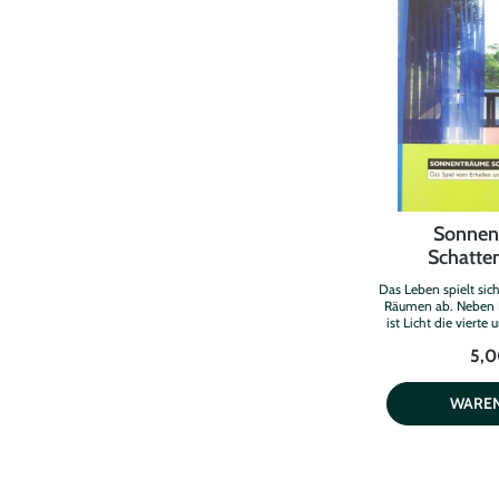
Sonnen
Schatte
Das Leben spielt sic
Räumen ab. Neben L
ist Licht die vierte
Dimension. der Um
5,0
Licht ist eine Herau
Sinne. Das Spiel mit
ist so fesselnd wi
WARE
strahlender Helligke
Zwielicht und der 
Träumerische Park
Licht, das irrisiere
die Räume verzaubert
mehr ist Inhalt di