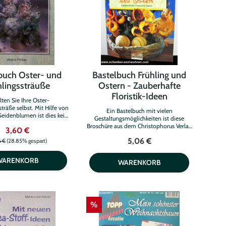
buch Oster- und
Bastelbuch Frühling und
hlingssträuße
Ostern - Zauberhafte
Floristik-Ideen
lten Sie Ihre Oster-
träße selbst. Mit Hilfe von
Ein Bastelbuch mit vielen
Seidenblumen ist dies kein
Gestaltungsmöglichkeiten ist diese
Problem.
Broschüre aus dem Christophorus Verlag
3,60 €
GmbH Freiburg. Sie sind kreativ und
5,06 €
probieren gern einmal etwas Neues aus?
6 €
(28.85% gespart)
Hiermit wird Ihre Bastelleidenschaft
garantiert entfacht. Bezaubernde
WARENKORB
WARENKORB
floristische Tischdekorationen,
originellen Fensterschmuck und Tür- und
Wandkränze gestalten Sie hiermit im
Handumdrehen. Ihre Gäste werden
begeistert sein. Vielleicht haben Sie Lust
mal wieder neu zu dekorieren. Hier
%
finden Sie farblich abgestimmte
Tischgestecke und Tischkarten in
schönster Form und die Vielfalt wird Sie