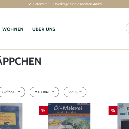
Lieferzeit 3 - 5 Werktage für die meisten Artikel
WOHNEN
ÜBER UNS
ÄPPCHEN
GRÖSSE
MATERIAL
PREIS
40 x 40 cm
100 % Baumwolle
%
%
€
€
siehe Beschreibung
100% Polyester
reibung
Buch