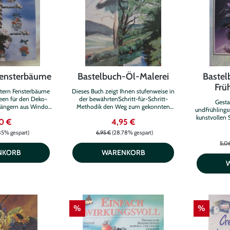
Papier
Papier/Kunststoff
siehe Beschreibung
Fensterbäume
Bastelbuch-Öl-Malerei
Bastel
Frü
stern Fensterbäume
Dieses Buch zeigt Ihnen stufenweise in
deen für den Deko-
der bewährtenSchritt-für-Schritt-
Gesta
hängern aus Window
Methodik den Weg zum gekonnten
undFrühlingss
lor
Aufbau von Landschaftsgemälden.
kunstvollen 
0 €
4,95 €
85% gespart)
6,95 €
(28.78% gespart)
5,0
NKORB
WARENKORB
%
%