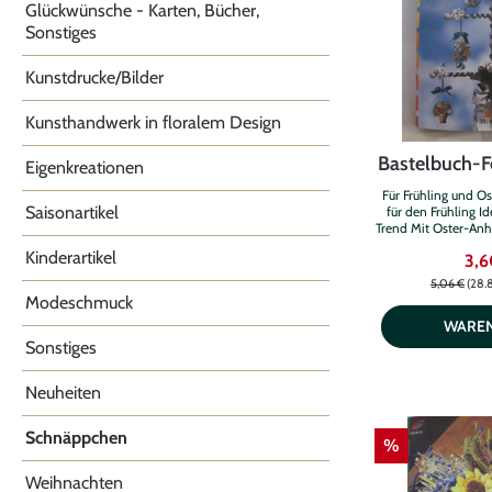
Glückwünsche - Karten, Bücher,
Sonstiges
Kunstdrucke/Bilder
Kunsthandwerk in floralem Design
Bastelbuch-
Eigenkreationen
Für Frühling und O
Saisonartikel
für den Frühling I
Trend Mit Oster-An
Co
Kinderartikel
3,6
5,06 €
(28.
Modeschmuck
WARE
Sonstiges
Neuheiten
Schnäppchen
%
Weihnachten