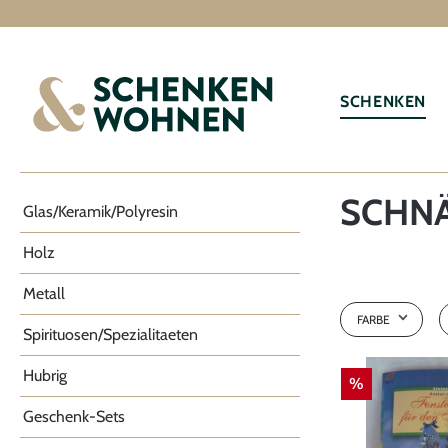
springen
Zur Hauptnavigation springen
SCHENKEN
SCHN
Glas/Keramik/Polyresin
Holz
Metall
FARBE
Spirituosen/Spezialitaeten
blau
Hubrig
%
bunt
Geschenk-Sets
siehe Besch