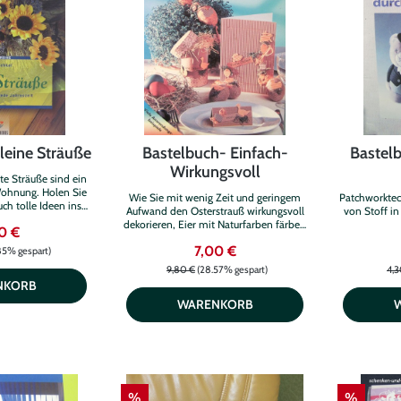
leine Sträuße
Bastelbuch- Einfach-
Bastel
Wirkungsvoll
ete Sträuße sind ein
 Wohnung. Holen Sie
Wie Sie mit wenig Zeit und geringem
Patchworktec
ch tolle Ideen ins
Aufwand den Osterstrauß wirkungsvoll
von Stoff in
hr, Sommer, Herbst
dekorieren, Eier mit Naturfarben färben
0 €
 Sie sich zu jeder
und den Tisch österlich schmücken, wird
htige Arrangement.
7,00 €
in diesem Buch verraten. Und das Beste:
85% gespart)
Die ganze Familie kann mit machen.
9,80 €
(28.57% gespart)
4,3
NKORB
WARENKORB
%
%