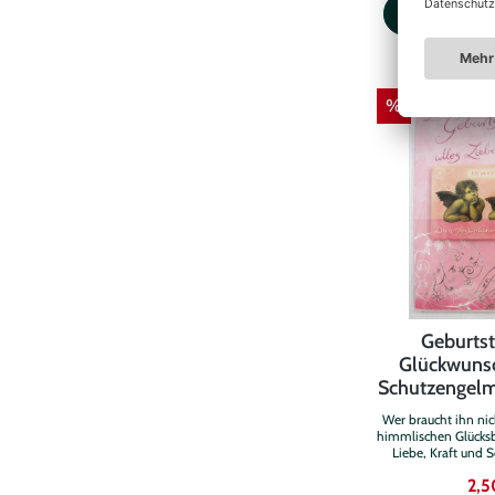
WARE
Spruch, zur indivi
Die Karte selbst bes
und ist ca.11,5 cm x 17 cm groß. Lieferung
besteht aus: 1 Kla
Briefumschlag
persönlicher Schutze
%
viel Humor, damit
voll Freu
Geburtst
Glückwunsc
Schutzengelm
Wer braucht ihn nic
himmlischen Glücksb
Liebe, Kraft und 
Diese besondere
2,5
gefertigte Glüc