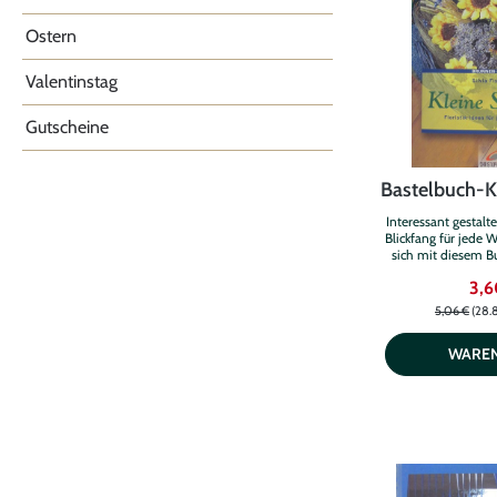
Ostern
Valentinstag
Gutscheine
Bastelbuch-K
Interessant gestalt
Blickfang für jede
sich mit diesem Bu
Haus, ob im Frühja
3,6
oder Winter gönnen
Jahreszeit das ric
5,06 €
(28.
WARE