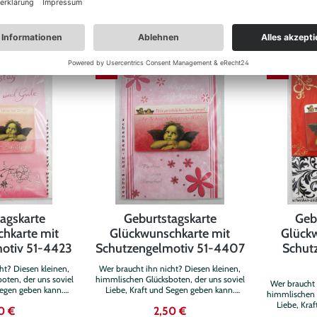
NKORB
WARENKORB
duellen Verwendung.
Spruch, zur individuellen Verwendung.
Spruch, zur 
itzt keinen Innentext
Die Karte selbst besitzt keinen Innentext
Die Karte sel
und ist ca.11,5 cm x 17 cm groß. Lieferung
und ist ca.11,5 cm x 17 cm groß. Lieferung
ppkarte und 1weißen
besteht aus: 1 Klappkarte und 1weißen
besteht aus:
, Spruch: Dein
Briefumschlag, Spruch: Dein
Briefum
ngel ... wünscht Dir
persönlicher Schutzengel ... wird Dich
persönlicher
%
%
 Dein Leben immer
auf die vielen schönen und bunten
Dich überall 
de ist...
Seiten des Lebens begleiten...
agskarte
Geburtstagskarte
Geb
hkarte mit
Glückwunschkarte mit
Glückw
otiv 51-4423
Schutzengelmotiv 51-4407
Schut
ht? Diesen kleinen,
Wer braucht ihn nicht? Diesen kleinen,
oten, der uns soviel
himmlischen Glücksboten, der uns soviel
Wer braucht 
Segen geben kann.
Liebe, Kraft und Segen geben kann.
himmlischen G
, in Handarbeit
Diese besondere, in Handarbeit
Liebe, Kra
0 €
2,50 €
kwunschkarte zum
gefertigte Glückwunschkarte zum
Diese be