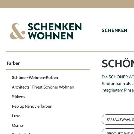
springen
Zur Hauptnavigation springen
SCHENKEN
SCHÖ
Farben
Die SCHÖNER WOHN
Schöner-Wohnen-Farben
Farbton kann als 
Architects´Finest Schöner Wohnen
integriertem Pinse
Sikkens
Pep up Renovierfarben
Luxol
FARBAUSWAHL 
Osmo
Stardust Gr
PRODUKT MIT 