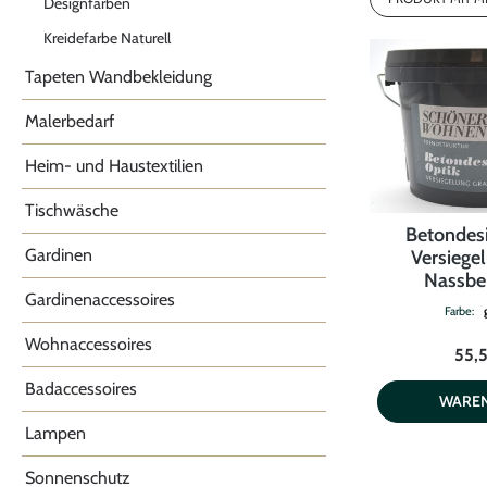
Designfarben
Glamorous 
Kreidefarbe Naturell
siehe Aufdr
Flash Mint
Tapeten Wandbekleidung
Light Beige
Malerbedarf
Sparkling R
Silvershine
Heim- und Haustextilien
Crystal Whi
Tischwäsche
Moonshine 
Betondes
Gardinen
Versiege
Nassber
Gardinenaccessoires
Farbe:
Wohnaccessoires
55,
Badaccessoires
WARE
Lampen
Sonnenschutz