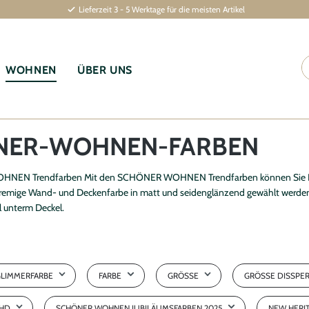
Lieferzeit 3 - 5 Werktage für die meisten Artikel
WOHNEN
ÜBER UNS
NER-WOHNEN-FARBEN
EN Trendfarben Mit den SCHÖNER WOHNEN Trendfarben können Sie Ihren
cremige Wand- und Deckenfarbe in matt und seidenglänzend gewählt werden.
l unterm Deckel.
GLIMMERFARBE
FARBE
GRÖSSE
GRÖSSE DISSPE
ey
Aperitivo
1 kg
1,0 l
MHD
SCHÖNER WOHNEN JUBILÄUMSFARBEN 2025
NEW HERI