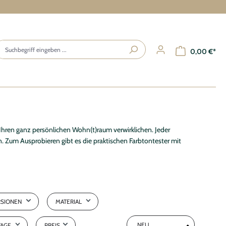
0,00 €*
Ihr Konto
ANMELDEN / REGISTRIEREN
 ganz persönlichen Wohn(t)raum verwirklichen. Jeder
 Zum Ausprobieren gibt es die praktischen Farbtontester mit
Übersicht
Persönliches Profil
Adressen
Zahlungsarten
RSIONEN
MATERIAL
Bestellungen
Buntlack
TAGE
PREIS