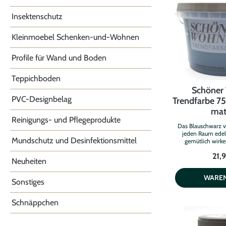
Insektenschutz
Kleinmoebel Schenken-und-Wohnen
Profile für Wand und Boden
Teppichboden
Schöner
PVC-Designbelag
Trendfarbe 7
matt
Reinigungs- und Pflegeprodukte
Das Blauschwarz v
jeden Raum edel 
Mundschutz und Desinfektionsmittel
gemütlich wirke
charakterstarke F
21,
Verwandlungskünst
Neuheiten
vielfältig mit 
Einrichtungseleme
WARE
Accessoires aus M
Sonstiges
Möbel oder edle Stoffe. Di
Wohnen Trendfarbe i
Schnäppchen
und weichmacherfr
scheuerbes
waserdampfd
Dispersionsfarbe f