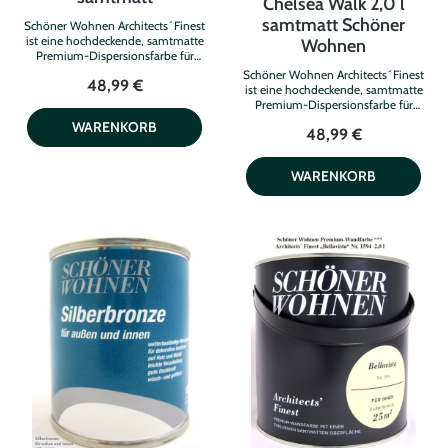
Chelsea Walk 2,0 l
samtmatt Schöner
Schöner Wohnen Architects´Finest
ist eine hochdeckende, samtmatte
Wohnen
Premium-Dispersionsfarbe für
innen. Die cremige, tropf- und
Schöner Wohnen Architects´Finest
48,99 €
spritzgehemmte Konsistenz
ist eine hochdeckende, samtmatte
gewährleistet eine leichte und
Premium-Dispersionsfarbe für
saubere Verarbeitung. Die
innen. Die cremige, tropf- und
WARENKORB
einzigartige samtmatte Oberfläche
48,99 €
spritzgehemmte Konsistenz
sorgt für eine herausragende
gewährleistet eine leichte und
Farbtonwirkung und besondere
saubere Verarbeitung. Die
WARENKORB
Farbtiefe. So kommen die
einzigartige samtmatte Oberfläche
handverlesenen Farbtöne optimal
sorgt für eine herausragende
zur Geltung und sorgen für zeitlose
Farbtonwirkung und besondere
Eleganz. Diese Farbe bietet ein
Farbtiefe. So kommen die
perfektes Oberflächenbild, ist
handverlesenen Farbtöne optimal
wasserdampfdurchlässig, sehr
zur Geltung und sorgen für zeitlose
strapazierfähig und
Eleganz. Diese Farbe bietet ein
scheuerbeständig
perfektes Oberflächenbild, ist
(Nassabriebsbeständigkeit Klasse 2).
wasserdampfdurchlässig, sehr
Die Premium-Dispersionsfarbe
strapazierfähig und
kann vielfältig verwendet werden, z.
scheuerbeständig
B. auf Raufaser- und Prägetapeten,
(Nassabriebsbeständigkeit Klasse 2).
alten Dispersionsfarbenanstrichen,
Die Premium-Dispersionsfarbe
Gipskarton- und
kann vielfältig verwendet werden, z.
Zementfaserplatten sowie
B. auf Raufaser- und Prägetapeten,
Mauerwerk, Putz und Beton. 2,0
alten Dispersionsfarbenanstrichen,
Liter für bis zu 25 m² Die Premium-
Gipskarton- und
Wandfarbe gibt es auch als 100-ml-
Zementfaserplatten sowie
Kleingebinde (evtl. für