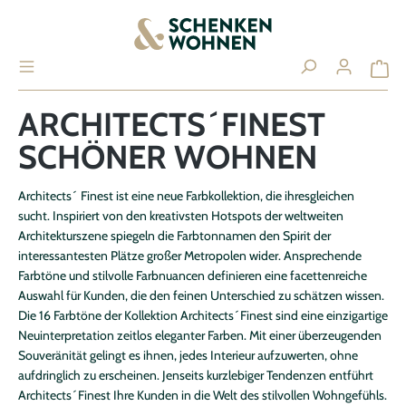
alt springen
ARCHITECTS´FINEST
SCHÖNER WOHNEN
Ihr Konto
ANMELDEN / REGISTRIEREN
Architects´ Finest ist eine neue Farbkollektion, die ihresgleichen
sucht. Inspiriert von den kreativsten Hotspots der weltweiten
Architekturszene spiegeln die Farbtonnamen den Spirit der
interessantesten Plätze großer Metropolen wider. Ansprechende
Farbtöne und stilvolle Farbnuancen definieren eine facettenreiche
Übersicht
Auswahl für Kunden, die den feinen Unterschied zu schätzen wissen.
Persönliches Profil
Die 16 Farbtöne der Kollektion Architects´Finest sind eine einzigartige
Neuinterpretation zeitlos eleganter Farben. Mit einer überzeugenden
Adressen
Souveränität gelingt es ihnen, jedes Interieur aufzuwerten, ohne
Zahlungsarten
aufdringlich zu erscheinen. Jenseits kurzlebiger Tendenzen entführt
Architects´Finest Ihre Kunden in die Welt des stilvollen Wohngefühls.
Bestellungen