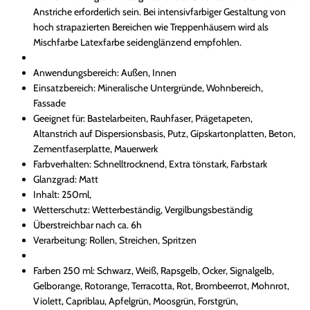
Anstriche erforderlich sein. Bei intensivfarbiger Gestaltung von
hoch strapazierten Bereichen wie Treppenhäusern wird als
Mischfarbe Latexfarbe seidenglänzend empfohlen.
Anwendungsbereich: Außen, Innen
Einsatzbereich: Mineralische Untergründe, Wohnbereich,
Fassade
Geeignet für: Bastelarbeiten, Rauhfaser, Prägetapeten,
Altanstrich auf Dispersionsbasis, Putz, Gipskartonplatten, Beton,
Zementfaserplatte, Mauerwerk
Farbverhalten: Schnelltrocknend, Extra tönstark, Farbstark
Glanzgrad: Matt
Inhalt: 250ml,
Wetterschutz: Wetterbeständig, Vergilbungsbeständig
Überstreichbar nach ca. 6h
Verarbeitung: Rollen, Streichen, Spritzen
Farben 250 ml: Schwarz, Weiß, Rapsgelb, Ocker, Signalgelb,
Gelborange, Rotorange, Terracotta, Rot, Brombeerrot, Mohnrot,
Violett, Capriblau, Apfelgrün, Moosgrün, Forstgrün,