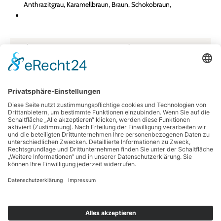
Anthrazitgrau, Karamellbraun, Braun, Schokobraun,
Farbe:
anthrazitgrau
Größe:
250 ml
Herkunftsland:
Deutschland
Material:
Farbe
Unser Newsletter
Information
Bestellung