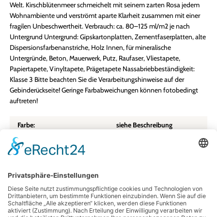
Welt. Kirschblütenmeer schmeichelt mit seinem zarten Rosa jedem
Wohnambiente und verströmt aparte Klarheit zusammen mit einer
fragilen Unbeschwertheit. Verbrauch: ca. 80–125 ml/m2 je nach
Untergrund Untergrund: Gipskartonplatten, Zementfaserplatten, alte
Dispersionsfarbenanstriche, Holz Innen, für mineralische
Untergründe, Beton, Mauerwerk, Putz, Raufaser, Vliestapete,
Papiertapete, Vinyltapete, Prägetapete Nassabriebbeständigkeit:
Klasse 3 Bitte beachten Sie die Verarbeitungshinweise auf der
Gebinderückseite! Geringe Farbabweichungen können fotobedingt
auftreten!
Farbe:
siehe Beschreibung
Größe:
2,5 l
Herkunftsland:
Deutschland
Kreidefarbe Schöner
Material:
Wohnen