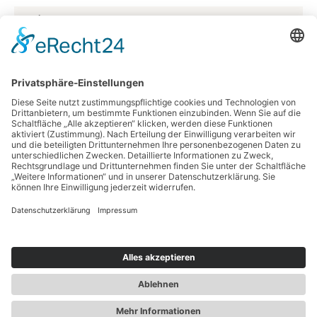
Farbe:
taupe
Größe:
10,05 x 0,53 m
Herkunftsland:
Deutschland
Material:
Vliestapete
Unser Newsletter
Information
Bestellung