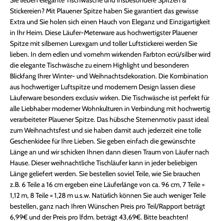
Stickereien? Mit Plauener Spitze haben Sie garantiert das gewisse
Extra und Sie holen sich einen Hauch von Eleganz und Einzigartigkeit
in Ihr Heim. Diese Läufer-Meterware aus hochwertigster Plauener
Spitze mit silbernen Lurexgarn und toller Luftstickerei werden Sie
lieben. In dem edlen und vornehm wirkenden Farbton ecrü/silber wird
die elegante Tischwäsche zu einem Highlight und besonderen
Blickfang Ihrer Winter- und Weihnachtsdekoration. Die Kombination
aus hochwertiger Luftspitze und modernem Design lassen diese
Läuferware besonders exclusiv wirken. Die Tischwäsche ist perfekt für
alle Liebhaber moderner Wohnkulturen in Verbindung mit hochwertig
verarbeiteter Plauener Spitze. Das hübsche Sternenmotiv passt ideal
zum Weihnachtsfest und sie haben damit auch jederzeit eine tolle
Geschenkidee für Ihre Lieben. Sie geben einfach die gewünschte
Länge an und wir schicken Ihnen dann diesen Traum von Läufer nach
Hause. Dieser weihnachtliche Tischläufer kann in jeder beliebigen
Länge geliefert werden. Sie bestellen soviel Teile, wie Sie brauchen
z.B. 6 Teile a 16 cm ergeben eine Läuferlänge von ca. 96 cm, 7 Teile =
1,12 m, 8 Teile = 1,28 m u.s.w. Natürlich können Sie auch weniger Teile
bestellen, ganz nach Ihren Wünschen Preis pro Teil/Rapport beträgt
6,99€ und der Preis pro lfdm. beträgt 43,69€. Bitte beachten!